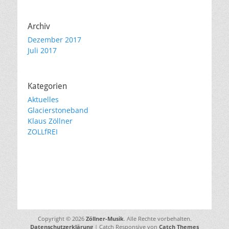
Archiv
Dezember 2017
Juli 2017
Kategorien
Aktuelles
Glacierstoneband
Klaus Zöllner
ZOLLfREI
Copyright © 2026
Zöllner-Musik
. Alle Rechte vorbehalten.
Datenschutzerklärung
| Catch Responsive von
Catch Themes