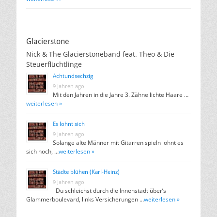
Glacierstone
Nick & The Glacierstoneband feat. Theo & Die
Steuerflüchtlinge
Achtundsechzig
9 Jahren ago
Mit den Jahren in die Jahre 3. Zähne lichte Haare …
weiterlesen »
Es lohnt sich
9 Jahren ago
Solange alte Männer mit Gitarren spieln lohnt es
sich noch, …
weiterlesen »
Städte blühen (Karl-Heinz)
9 Jahren ago
Du schleichst durch die Innenstadt über’s
Glammerboulevard, links Versicherungen …
weiterlesen »