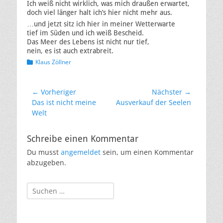
Ich weiß nicht wirklich, was mich draußen erwartet,
doch viel länger halt ich’s hier nicht mehr aus.
…und jetzt sitz ich hier in meiner Wetterwarte
tief im Süden und ich weiß Bescheid.
Das Meer des Lebens ist nicht nur tief,
nein, es ist auch extrabreit.
Kategorien
Klaus Zöllner
Beitragsnavigation
← Vorheriger
Nächster →
Vorheriger
Nächster
Das ist nicht meine
Ausverkauf der Seelen
Beitrag:
Beitrag:
Welt
Schreibe einen Kommentar
Du musst
angemeldet
sein, um einen Kommentar
abzugeben.
Suchen
nach: