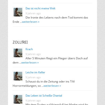
Das ist nicht meine Welt
9 Jahren ago
Die Ironie des Lebens nach dem Tod kommt das
Ende …
weiterlesen »
ZOLLfREI
Krach
9 Jahren ago
Aller 5 Minuten fliegt ein Flieger übers Dach auf
dem …
weiterlesen »
Leiche im Keller
9 Jahren ago
Schaust du in die Zeitung oder ins TiVi
Horrormeldungen, so …
weiterlesen »
Das Leben ist Scheiße Chantal
9 Jahren ago
Mit dem Duden auf Kriegsfuß bei Mathe wird ihr