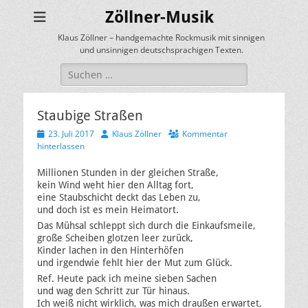
Zöllner-Musik
Klaus Zöllner – handgemachte Rockmusik mit sinnigen
und unsinnigen deutschsprachigen Texten.
Suchen
nach:
Staubige Straßen
Veröffentlicht
Autor
23. Juli 2017
Klaus Zöllner
Kommentar
am
hinterlassen
Millionen Stunden in der gleichen Straße,
kein Wind weht hier den Alltag fort,
eine Staubschicht deckt das Leben zu,
und doch ist es mein Heimatort.
Das Mühsal schleppt sich durch die Einkaufsmeile,
große Scheiben glotzen leer zurück,
Kinder lachen in den Hinterhöfen
und irgendwie fehlt hier der Mut zum Glück.
Ref. Heute pack ich meine sieben Sachen
und wag den Schritt zur Tür hinaus.
Ich weiß nicht wirklich, was mich draußen erwartet,