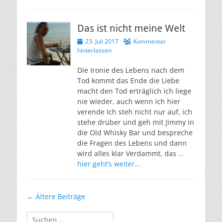
Das ist nicht meine Welt
Veröffentlicht
23. Juli 2017
Kommentar
am
hinterlassen
Die Ironie des Lebens nach dem
Tod kommt das Ende die Liebe
macht den Tod erträglich ich liege
nie wieder, auch wenn ich hier
verende Ich steh nicht nur auf, ich
stehe drüber und geh mit Jimmy in
die Old Whisky Bar und bespreche
die Fragen des Lebens und dann
wird alles klar Verdammt, das
…
hier geht’s weiter…
Beitragsnavigation
←
Ältere Beiträge
Suchen