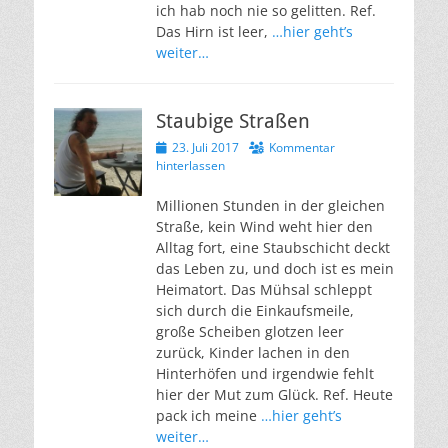
ich hab noch nie so gelitten. Ref.
Das Hirn ist leer,
…hier geht’s
weiter…
Staubige Straßen
Veröffentlicht
23. Juli 2017
Kommentar
am
hinterlassen
Millionen Stunden in der gleichen
Straße, kein Wind weht hier den
Alltag fort, eine Staubschicht deckt
das Leben zu, und doch ist es mein
Heimatort. Das Mühsal schleppt
sich durch die Einkaufsmeile,
große Scheiben glotzen leer
zurück, Kinder lachen in den
Hinterhöfen und irgendwie fehlt
hier der Mut zum Glück. Ref. Heute
pack ich meine
…hier geht’s
weiter…