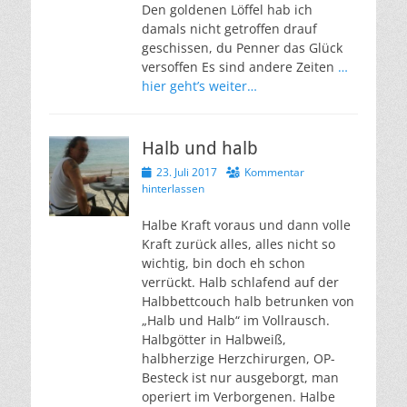
Den goldenen Löffel hab ich
damals nicht getroffen drauf
geschissen, du Penner das Glück
versoffen Es sind andere Zeiten
…
hier geht’s weiter…
Halb und halb
Veröffentlicht
23. Juli 2017
Kommentar
am
hinterlassen
Halbe Kraft voraus und dann volle
Kraft zurück alles, alles nicht so
wichtig, bin doch eh schon
verrückt. Halb schlafend auf der
Halbbettcouch halb betrunken von
„Halb und Halb“ im Vollrausch.
Halbgötter in Halbweiß,
halbherzige Herzchirurgen, OP-
Besteck ist nur ausgeborgt, man
operiert im Verborgenen. Halbe