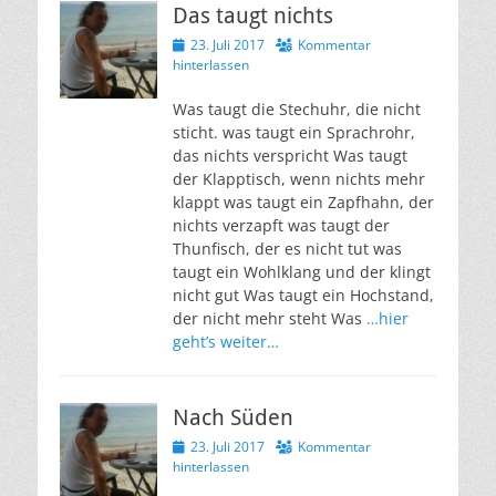
Das taugt nichts
Veröffentlicht
23. Juli 2017
Kommentar
am
hinterlassen
Was taugt die Stechuhr, die nicht
sticht. was taugt ein Sprachrohr,
das nichts verspricht Was taugt
der Klapptisch, wenn nichts mehr
klappt was taugt ein Zapfhahn, der
nichts verzapft was taugt der
Thunfisch, der es nicht tut was
taugt ein Wohlklang und der klingt
nicht gut Was taugt ein Hochstand,
der nicht mehr steht Was
…hier
geht’s weiter…
Nach Süden
Veröffentlicht
23. Juli 2017
Kommentar
am
hinterlassen