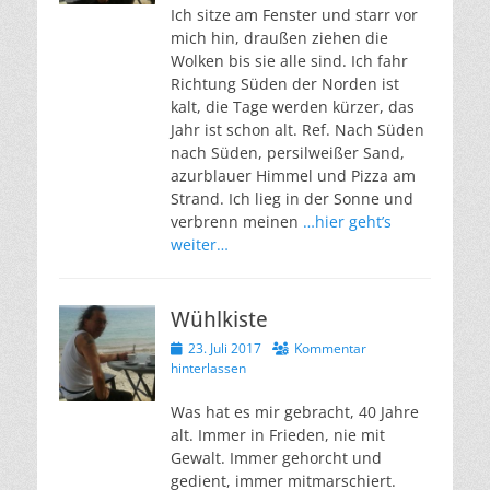
Ich sitze am Fenster und starr vor
mich hin, draußen ziehen die
Wolken bis sie alle sind. Ich fahr
Richtung Süden der Norden ist
kalt, die Tage werden kürzer, das
Jahr ist schon alt. Ref. Nach Süden
nach Süden, persilweißer Sand,
azurblauer Himmel und Pizza am
Strand. Ich lieg in der Sonne und
verbrenn meinen
…hier geht’s
weiter…
Wühlkiste
Veröffentlicht
23. Juli 2017
Kommentar
am
hinterlassen
Was hat es mir gebracht, 40 Jahre
alt. Immer in Frieden, nie mit
Gewalt. Immer gehorcht und
gedient, immer mitmarschiert.