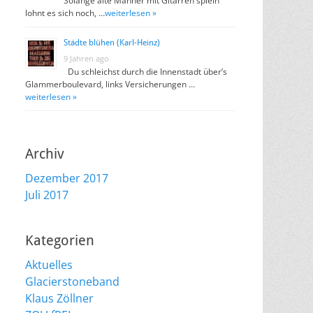
Solange alte Männer mit Gitarren spieln
lohnt es sich noch, …
weiterlesen »
Städte blühen (Karl-Heinz)
9 Jahren ago
Du schleichst durch die Innenstadt über’s
Glammerboulevard, links Versicherungen …
weiterlesen »
Archiv
Dezember 2017
Juli 2017
Kategorien
Aktuelles
Glacierstoneband
Klaus Zöllner