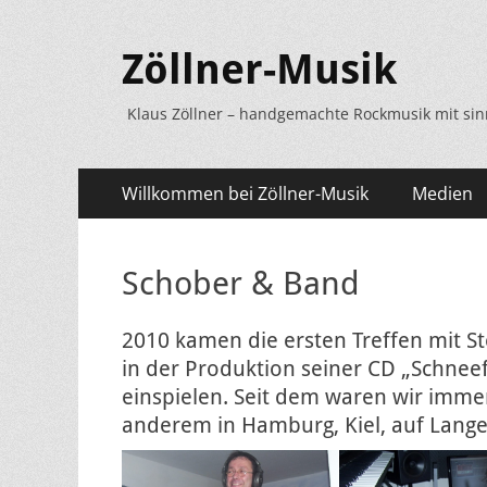
Zöllner-Musik
Klaus Zöllner – handgemachte Rockmusik mit si
Primäres
Zum
Willkommen bei Zöllner-Musik
Medien
Inhalt
Menü
springen
Schober & Band
2010 kamen die ersten Treffen mit S
in der Produktion seiner
CD „Schneefa
einspielen. Seit dem waren wir imm
anderem in Hamburg, Kiel, auf Langen