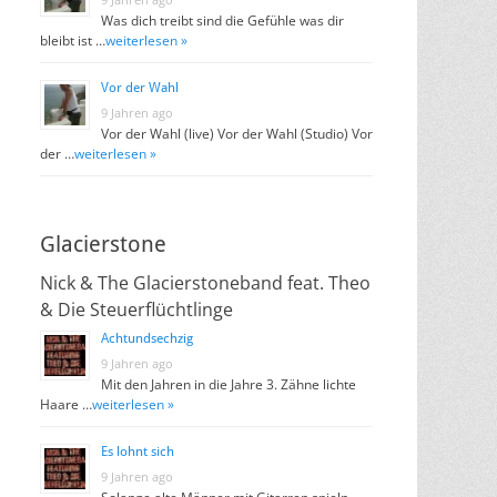
Was dich treibt sind die Gefühle was dir
bleibt ist …
weiterlesen »
Vor der Wahl
9 Jahren ago
Vor der Wahl (live) Vor der Wahl (Studio) Vor
der …
weiterlesen »
Glacierstone
Nick & The Glacierstoneband feat. Theo
& Die Steuerflüchtlinge
Achtundsechzig
9 Jahren ago
Mit den Jahren in die Jahre 3. Zähne lichte
Haare …
weiterlesen »
Es lohnt sich
9 Jahren ago