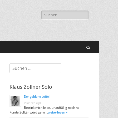
Suchen
nach:
Suchen
Suchen
nach:
Klaus Zöllner Solo
Der goldene Löffel
9 Jahren ago
Betrink mich leise, unauffällig noch ne
Runde Solitär würd gern …
weiterlesen »