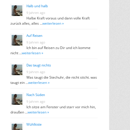
Halb und halb
9 Jahren ago
Halbe Kraft voraus und dann volle Kraft
zurück alles, alles …
weiterlesen »
Auf Reisen
9 Jahren ago
Ich bin auf Reisen zu Dir und ich komme
nicht …
weiterlesen »
Das taugt nichts
9 Jahren ago
Was taugt die Stechuhr, die nicht sticht. was
taugt ein …
weiterlesen »
Nach Süden
9 Jahren ago
Ich sitze am Fenster und starr vor mich hin,
draußen …
weiterlesen »
Wühlkiste