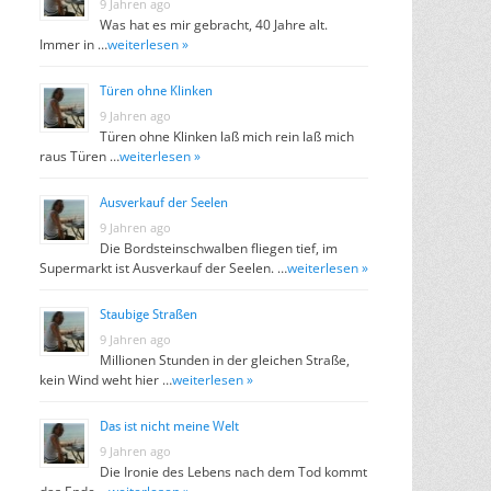
9 Jahren ago
Was hat es mir gebracht, 40 Jahre alt.
Immer in …
weiterlesen »
Türen ohne Klinken
9 Jahren ago
Türen ohne Klinken laß mich rein laß mich
raus Türen …
weiterlesen »
Ausverkauf der Seelen
9 Jahren ago
Die Bordsteinschwalben fliegen tief, im
Supermarkt ist Ausverkauf der Seelen. …
weiterlesen »
Staubige Straßen
9 Jahren ago
Millionen Stunden in der gleichen Straße,
kein Wind weht hier …
weiterlesen »
Das ist nicht meine Welt
9 Jahren ago
Die Ironie des Lebens nach dem Tod kommt