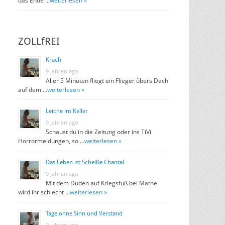
das Ende …
weiterlesen »
ZOLLfREI
Krach
9 Jahren ago
Aller 5 Minuten fliegt ein Flieger übers Dach
auf dem …
weiterlesen »
Leiche im Keller
9 Jahren ago
Schaust du in die Zeitung oder ins TiVi
Horrormeldungen, so …
weiterlesen »
Das Leben ist Scheiße Chantal
9 Jahren ago
Mit dem Duden auf Kriegsfuß bei Mathe
wird ihr schlecht …
weiterlesen »
Tage ohne Sinn und Verstand
9 Jahren ago