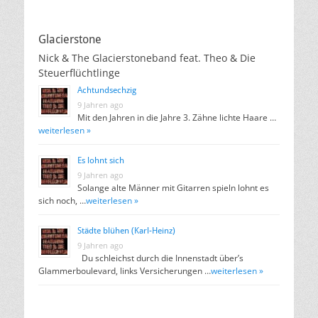
Glacierstone
Nick & The Glacierstoneband feat. Theo & Die
Steuerflüchtlinge
Achtundsechzig
9 Jahren ago
Mit den Jahren in die Jahre 3. Zähne lichte Haare …
weiterlesen »
Es lohnt sich
9 Jahren ago
Solange alte Männer mit Gitarren spieln lohnt es
sich noch, …
weiterlesen »
Städte blühen (Karl-Heinz)
9 Jahren ago
Du schleichst durch die Innenstadt über’s
Glammerboulevard, links Versicherungen …
weiterlesen »